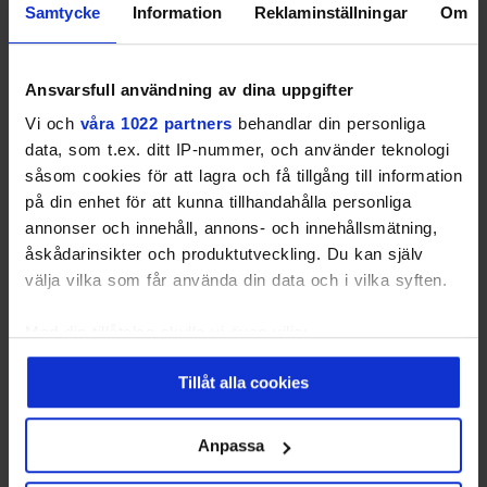
Samtycke
Information
Reklaminställningar
Om
Ansvarsfull användning av dina uppgifter
Vi och
våra 1022 partners
behandlar din personliga
data, som t.ex. ditt IP-nummer, och använder teknologi
såsom cookies för att lagra och få tillgång till information
på din enhet för att kunna tillhandahålla personliga
Fulde navn
annonser och innehåll, annons- och innehållsmätning,
åskådarinsikter och produktutveckling. Du kan själv
välja vilka som får använda din data och i vilka syften.
Arbejdes e-mail
Med din tillåtelse skulle vi även vilja:
Samla in information om din geografiska plats
Tillåt alla cookies
som kan ha en noggrannhet på upp till flera meter
Telefon
(Valgfri)
Identifiera din enhet genom att aktivt skanna den
för specifika kännetecken (fingeravtryck)
Anpassa
▼
Ta reda på mer om hur dina personliga uppgifter