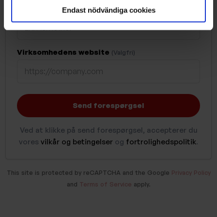
behandlas och ställ in dina preferenser i
Virksomhedsnavn
Endast nödvändiga cookies
detaljsektionen
. Du kan ändra eller dra tillbaka ditt
samtycke när som helst från cookie-förklaringen.
Virksomhedens website
(Valgfri)
Send forespørgsel
Ved at klikke på send forespørgsel, accepterer du
vores
vilkår og betingelser
og
fortrolighedspolitik
.
This site is protected by reCAPTCHA and the Google
Privacy Policy
and
Terms of Service
apply.