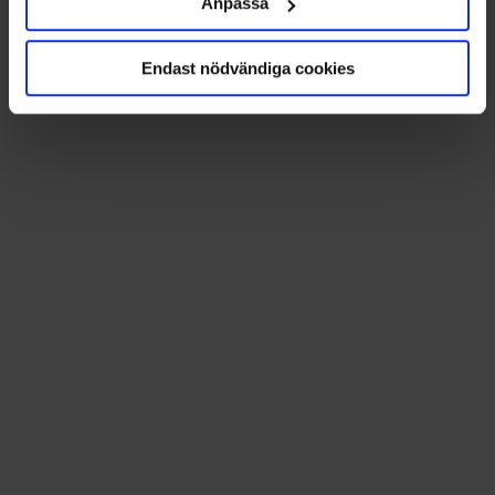
Anpassa
Ta reda på mer om hur dina personliga uppgifter
behandlas och ställ in dina preferenser i
Endast nödvändiga cookies
detaljsektionen
. Du kan ändra eller dra tillbaka ditt
samtycke när som helst från cookie-förklaringen.