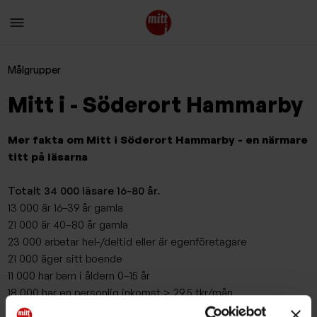
Målgrupper
Mitt i - Söderort Hammarby
Mer fakta om Mitt i Söderort Hammarby - en närmare
titt på läsarna
Totalt 34 000 läsare 16-80 år.
13 000 är 16–39 år gamla
21 000 är 40–80 år gamla
23 000 arbetar hel-/deltid eller är egenföretagare
21 000 äger sitt boende
11 000 har barn i åldern 0–15 år
18 000 har en personlig inkomst > 29,5 tkr/mån