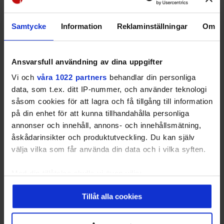
Orvesto 2023 Helår
Samtycke
Information
Reklaminställningar
Om
Annonsere med Lokaltidningen
Ansvarsfull användning av dina uppgifter
Mitt i
Vi och
våra 1022 partners
behandlar din personliga
data, som t.ex. ditt IP-nummer, och använder teknologi
Send en gratis forespørsel til oss og teamet vil
såsom cookies för att lagra och få tillgång till information
ta kontakt med deg så raskt som mulig.
på din enhet för att kunna tillhandahålla personliga
annonser och innehåll, annons- och innehållsmätning,
Gratis
åskådarinsikter och produktutveckling. Du kan själv
Få et prisforslag
välja vilka som får använda din data och i vilka syften.
Ingen forpliktelser
Med din tillåtelse skulle vi även vilja:
Samla in information om din geografiska plats
Tillåt alla cookies
Send en forespørsel
som kan ha en noggrannhet på upp till flera meter
Identifiera din enhet genom att aktivt skanna den
för specifika kännetecken (fingeravtryck)