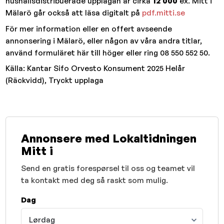
hushållsdistribuerade upplagan är cirka
12 000
ex. Mitt i
Mälarö går också att läsa digitalt på
pdf.mitti.se
För mer information eller en offert avseende
annonsering i Mälarö, eller någon av våra andra titlar,
använd formuläret här till höger eller ring 08 550 552 50.
Källa: Kantar Sifo Orvesto Konsument 2025 Helår
(Räckvidd), Tryckt upplaga
Annonsere med Lokaltidningen
Mitt i
Send en gratis forespørsel til oss og teamet vil
ta kontakt med deg så raskt som mulig.
Dag
Lørdag