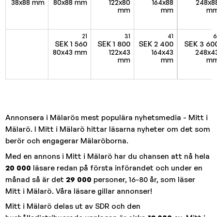
38x88 mm
80x88 mm
122x80
164x88
248x8
mm
mm
m
21
31
41
6
SEK 1 560
SEK 1 800
SEK 2 400
SEK 3 60
80x43 mm
122x43
164x43
248x4
mm
mm
m
Annonsera i Mälarös mest populära nyhetsmedia - Mitt i
Mälarö. I Mitt i Mälarö hittar läsarna nyheter om det som
berör och engagerar Mälaröborna.
Med en annons i Mitt i Mälarö har du chansen att nå hela
20 000
läsare redan på första införandet och under en
månad så är det
29 000
personer, 16-80 år, som läser
Mitt i Mälarö. Våra läsare gillar annonser!
Mitt i Mälarö delas ut av SDR och den