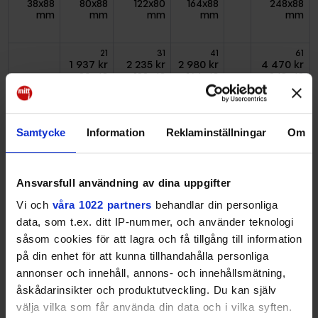
38x88
80x88
122x80
164x88
248x88
mm
mm
mm
mm
mm
21
31
41
61
1 937 kr
2 235 kr
2 980 kr
4 470 kr
80x43
122x43
164x43
248x43
mm
mm
mm
mm
Samtycke
Information
Reklaminställningar
Om
Annonsera i Vallentunas mest populära nyhetsmedia -
Ansvarsfull användning av dina uppgifter
Mitt i Vallentuna. I Mitt i Vallentuna hittar läsarna nyheter
Vi och
våra 1022 partners
behandlar din personliga
om det som berör och engagerar Vallentunaborna.
data, som t.ex. ditt IP-nummer, och använder teknologi
Med en annons i Mitt i Vallentuna har du chansen att nå
såsom cookies för att lagra och få tillgång till information
hela
19 000
läsare redan på första införandet och under
på din enhet för att kunna tillhandahålla personliga
en månad så är det
32 000
personer, 16-80 år, som läser
annonser och innehåll, annons- och innehållsmätning,
Mitt i Vallentuna. Våra läsare gillar annonser!
åskådarinsikter och produktutveckling. Du kan själv
Mitt i Vallentuna delas ut av SDR och den
välja vilka som får använda din data och i vilka syften.