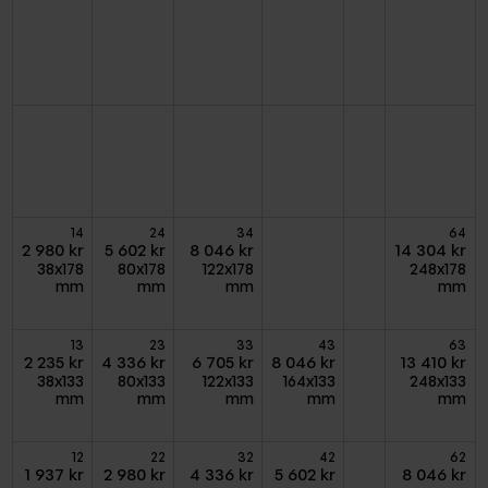
14
24
34
64
2 980 kr
5 602 kr
8 046 kr
14 304 kr
38x178
80x178
122x178
248x178
mm
mm
mm
mm
13
23
33
43
63
2 235 kr
4 336 kr
6 705 kr
8 046 kr
13 410 kr
38x133
80x133
122x133
164x133
248x133
mm
mm
mm
mm
mm
12
22
32
42
62
1 937 kr
2 980 kr
4 336 kr
5 602 kr
8 046 kr