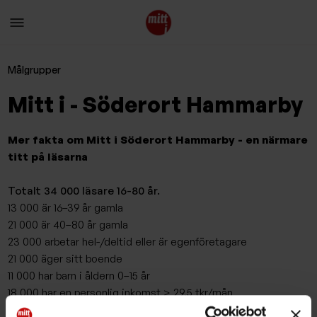
Målgrupper
Mitt i - Söderort Hammarby
Mer fakta om Mitt i Söderort Hammarby - en närmare
titt på läsarna
Totalt 34 000 läsare 16-80 år.
13 000 är 16–39 år gamla
21 000 är 40–80 år gamla
23 000 arbetar hel-/deltid eller är egenföretagare
21 000 äger sitt boende
11 000 har barn i åldern 0–15 år
18 000 har en personlig inkomst > 29,5 tkr/mån