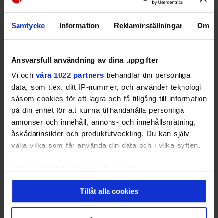
Orvesto 2023 Helår
Samtycke
Information
Reklaminställningar
Om
Annoncér med Lokaltidningen
Ansvarsfull användning av dina uppgifter
Mitt i
Vi och
våra 1022 partners
behandlar din personliga
data, som t.ex. ditt IP-nummer, och använder teknologi
Send en gratis forespørgsel til os, så vender vi
såsom cookies för att lagra och få tillgång till information
tilbage til dig hurtigst muligt.
på din enhet för att kunna tillhandahålla personliga
annonser och innehåll, annons- och innehållsmätning,
Gratis
åskådarinsikter och produktutveckling. Du kan själv
Få prisoverslag
välja vilka som får använda din data och i vilka syften.
Ingen forpligtelser
Med din tillåtelse skulle vi även vilja:
Samla in information om din geografiska plats
Tillåt alla cookies
Send forespørgsel
som kan ha en noggrannhet på upp till flera meter
Identifiera din enhet genom att aktivt skanna den
för specifika kännetecken (fingeravtryck)