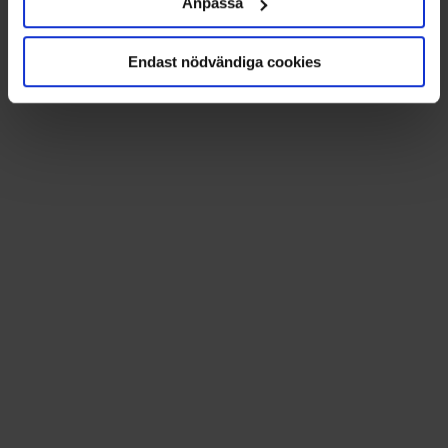
Anpassa
Ta reda på mer om hur dina personliga uppgifter
behandlas och ställ in dina preferenser i
Endast nödvändiga cookies
detaljsektionen
. Du kan ändra eller dra tillbaka ditt
samtycke när som helst från cookie-förklaringen.